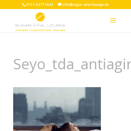
0151-6277 0642
info@sugar-vital-lounge.de
Seyo_tda_antiag