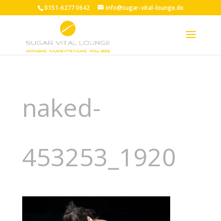
0151-6277 0642
info@sugar-vital-lounge.de
naked-
453253_1920