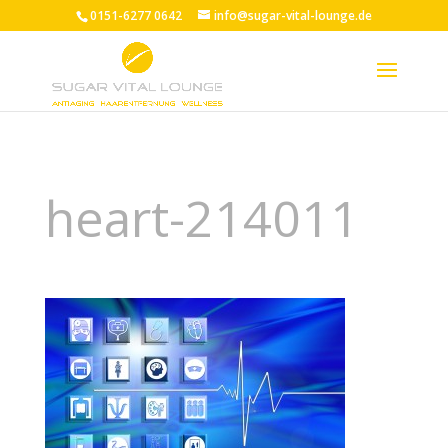
0151-6277 0642
info@sugar-vital-lounge.de
heart-214011