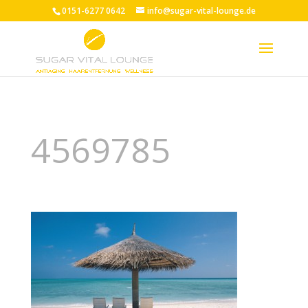
0151-6277 0642
info@sugar-vital-lounge.de
4569785